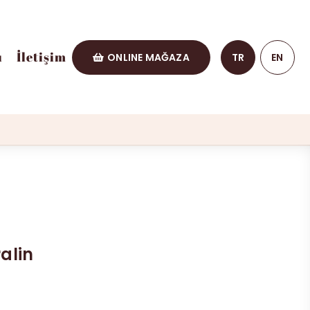
ı
İletişim
ONLINE MAĞAZA
TR
EN
alin