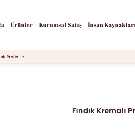
da
Ürünler
Kurumsal Satış
İnsan Kaynaklar
alı Pralin
Fındık Kremalı Pr