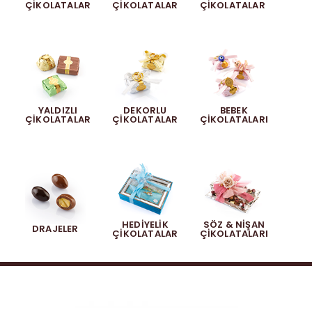
ÇIKOLATALAR
ÇIKOLATALAR
ÇIKOLATALAR
Akide Şekeri
Diğer Ürünler
YALDIZLI
DEKORLU
BEBEK
ÇIKOLATALAR
ÇIKOLATALAR
ÇIKOLATALARI
HEDIYELIK
SÖZ & NIŞAN
DRAJELER
ÇIKOLATALAR
ÇIKOLATALARI