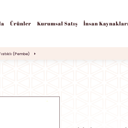
da
Ürünler
Kurumsal Satış
İnsan Kaynaklar
.Fıstıklı (Pembe)