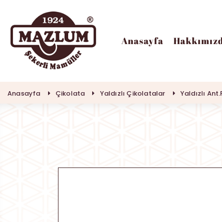
Anasayfa
Hakkımız
Anasayfa
Hakkımızda
Anasayfa
Çikolata
Yaldızlı Çikolatalar
Yaldızlı Ant
İlk Dükkanımız
Ürünler
Çikolata
Kurumsal Satış
Tarihçe
İnsan Kaynakları
Lokum
İletişim
Helva