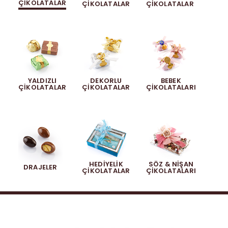
ÇIKOLATALAR
ÇIKOLATALAR
ÇIKOLATALAR
Akide Şekeri
Diğer Ürünler
YALDIZLI
DEKORLU
BEBEK
ÇIKOLATALAR
ÇIKOLATALAR
ÇIKOLATALARI
HEDIYELIK
SÖZ & NIŞAN
DRAJELER
ÇIKOLATALAR
ÇIKOLATALARI